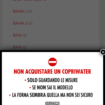
BAHIA 1
(1)
BAHIA 2
(1)
BAIA
(2)
BAIA
(1)
×
BALZANA
(2)
BAMBY
(1)
BELLA EPOQUE
(8)
BELLE ARTI
(1)