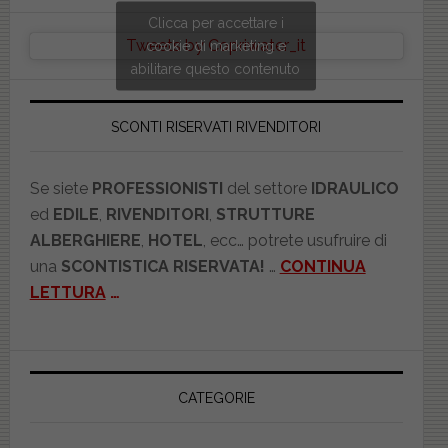
Clicca per accettare i
Tweets by Copriwater_it
cookie di marketing e
abilitare questo contenuto
SCONTI RISERVATI RIVENDITORI
Se siete
PROFESSIONISTI
del settore
IDRAULICO
ed
EDILE
,
RIVENDITORI
,
STRUTTURE
ALBERGHIERE
,
HOTEL
, ecc… potrete usufruire di
una
SCONTISTICA RISERVATA!
…
CONTINUA
LETTURA
…
CATEGORIE