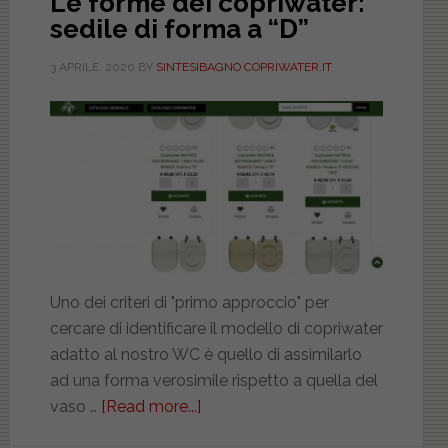
Le forme dei copriwater:
sedile di forma a “D”
3 APRILE, 2020
BY
SINTESIBAGNO COPRIWATER.IT
Uno dei criteri di "primo approccio" per
cercare di identificare il modello di copriwater
adatto al nostro WC è quello di assimilarlo
ad una forma verosimile rispetto a quella del
vaso …
[Read more...]
about
Le