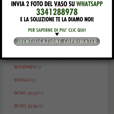
BELLINI
(1)
BETA
(4)
BIARRIZ
(1)
BIT
(1)
BOHEME
(2)
BOHEMIEN
(1)
BONSAI
(3)
BOWL 50.37
(1)
BOWL 52.55
(1)