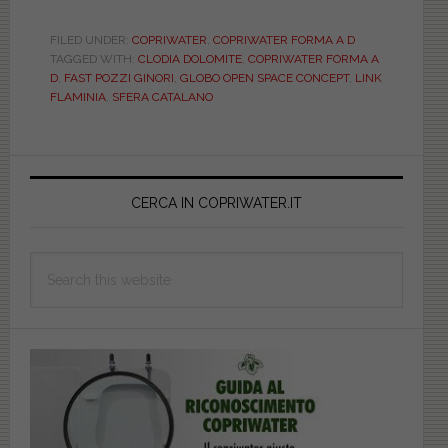
forme
dei
FILED UNDER:
COPRIWATER
,
COPRIWATER FORMA A D
TAGGED WITH:
CLODIA DOLOMITE
,
COPRIWATER FORMA A
copriwater:
D
,
FAST POZZI GINORI
,
GLOBO OPEN SPACE CONCEPT
,
LINK
sedile
FLAMINIA
,
SFERA CATALANO
di
forma
Primary
a
“D”
Sidebar
CERCA IN COPRIWATER.IT
Search
this
website