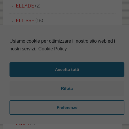
ELLADE
(2)
ELLISSE
(18)
ELLISSE PIU'
(2)
Usiamo cookie per ottimizzare il nostro sito web ed i
nostri servizi.
Cookie Policy
ELLISSE UNI
(1)
EMBASSY
(1)
Accetta tutti
EMILIA
(5)
Rifuta
EOS
(48)
Preferenze
EPOCA
(3)
EQUA
(2)