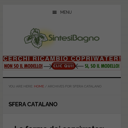
Skip
Skip
Skip
to
to
to
MENU
main
primary
footer
content
sidebar
YOU ARE HERE:
HOME
/
ARCHIVES FOR SFERA CATALANO
SFERA CATALANO