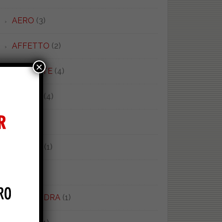
AERO
(3)
AFFETTO
(2)
×
AFRODITE
(4)
AGORA'
(4)
AIDA
(4)
AIRONE
(1)
ALA
(4)
ALEXANDRA
(1)