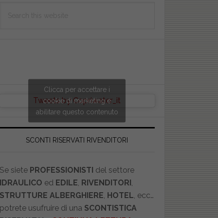
Search
this
website
Clicca per accettare i
Tweets by Copriwater_it
cookie di marketing e
abilitare questo contenuto
SCONTI RISERVATI RIVENDITORI
Se siete
PROFESSIONISTI
del settore
IDRAULICO
ed
EDILE
,
RIVENDITORI
,
STRUTTURE ALBERGHIERE
,
HOTEL
, ecc…
potrete usufruire di una
SCONTISTICA