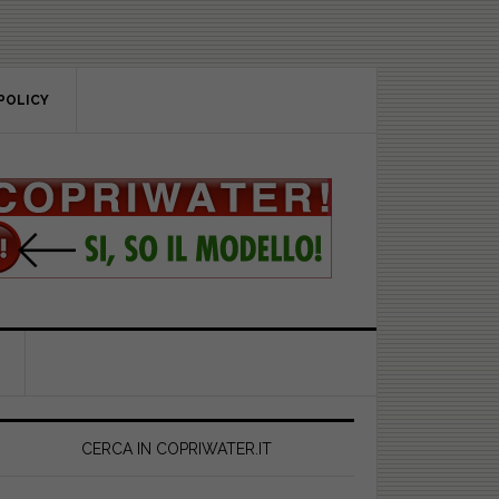
POLICY
rimary
idebar
CERCA IN COPRIWATER.IT