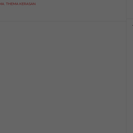
DEDICATO.
MA
,
THEMA KERASAN
DILTHEMABIEU