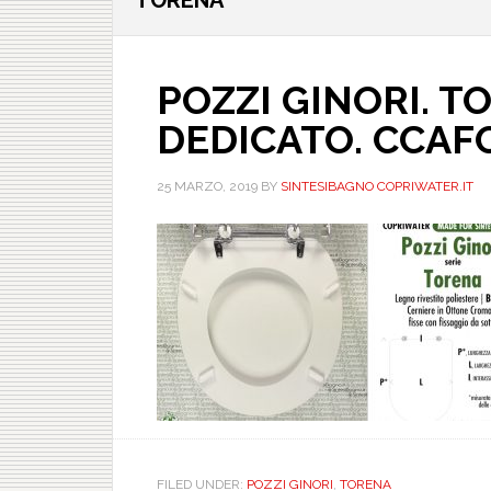
TORENA
POZZI GINORI. T
DEDICATO. CCAF
25 MARZO, 2019
BY
SINTESIBAGNO COPRIWATER.IT
FILED UNDER:
POZZI GINORI
,
TORENA