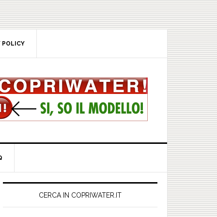
POLICY
rimary
idebar
CERCA IN COPRIWATER.IT