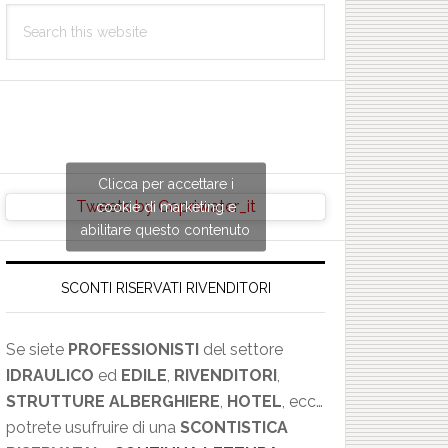
Search
this
website
Clicca per accettare i
Tweets by Copriwater_it
cookie di marketing e
abilitare questo contenuto
SCONTI RISERVATI RIVENDITORI
Se siete
PROFESSIONISTI
del settore
IDRAULICO
ed
EDILE
,
RIVENDITORI
,
STRUTTURE ALBERGHIERE
,
HOTEL
, ecc…
potrete usufruire di una
SCONTISTICA