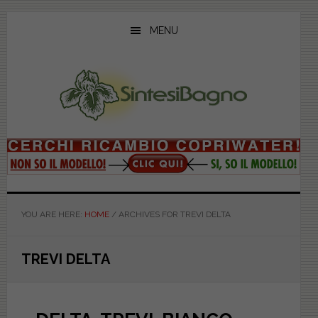
Skip
Skip
Skip
to
to
to
MENU
main
primary
footer
content
sidebar
YOU ARE HERE:
HOME
/
ARCHIVES FOR TREVI DELTA
TREVI DELTA