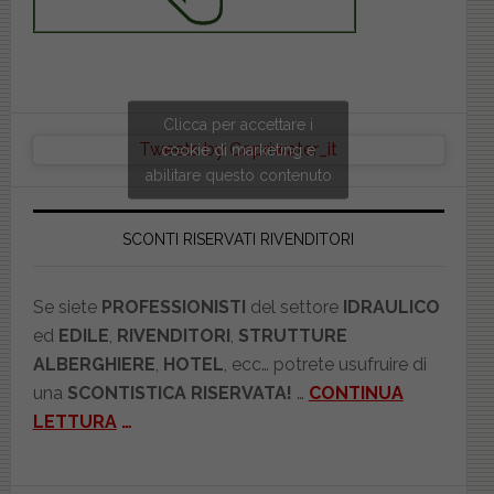
Clicca per accettare i
Tweets by Copriwater_it
cookie di marketing e
abilitare questo contenuto
SCONTI RISERVATI RIVENDITORI
Se siete
PROFESSIONISTI
del settore
IDRAULICO
ed
EDILE
,
RIVENDITORI
,
STRUTTURE
ALBERGHIERE
,
HOTEL
, ecc… potrete usufruire di
una
SCONTISTICA RISERVATA!
…
CONTINUA
LETTURA
…