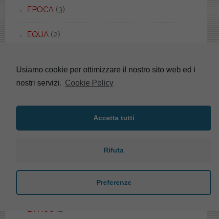
EPOCA
(3)
EQUA
(2)
ERGO
(1)
Usiamo cookie per ottimizzare il nostro sito web ed i
nostri servizi.
Cookie Policy
ERICE
(5)
ERIKA
(4)
Accetta tutti
ESEDRA
(8)
Rifuta
ESEDRA
(1)
Preferenze
ESSENZA
(1)
ETHOS
(1)