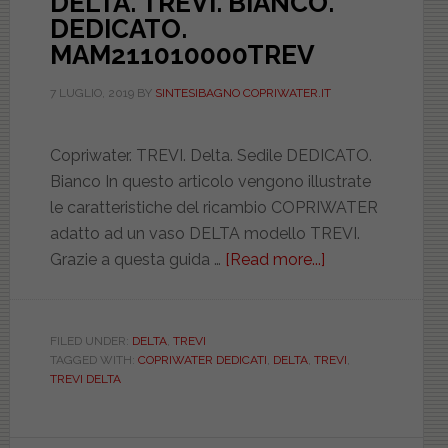
DELTA. TREVI. BIANCO.
DEDICATO.
MAM211010000TREV
7 LUGLIO, 2019
BY
SINTESIBAGNO COPRIWATER.IT
Copriwater. TREVI. Delta. Sedile DEDICATO.
Bianco In questo articolo vengono illustrate
le caratteristiche del ricambio COPRIWATER
adatto ad un vaso DELTA modello TREVI.
Grazie a questa guida …
[Read more...]
about
DELTA.
TREVI.
BIANCO.
FILED UNDER:
DELTA
,
TREVI
TAGGED WITH:
COPRIWATER DEDICATI
,
DELTA
,
TREVI
,
DEDICATO.
TREVI DELTA
MAM211010000