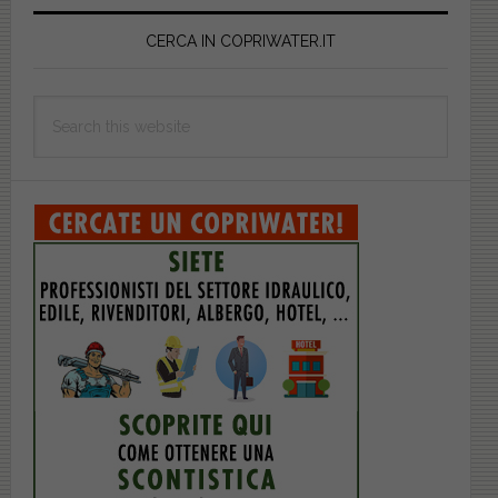
Primary
Sidebar
CERCA IN COPRIWATER.IT
Search
this
website