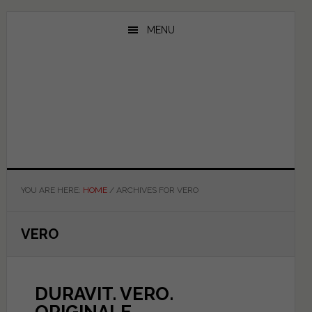
Skip
Skip
Skip
to
to
to
MENU
main
primary
footer
content
sidebar
YOU ARE HERE:
HOME
/
ARCHIVES FOR VERO
VERO
DURAVIT. VERO.