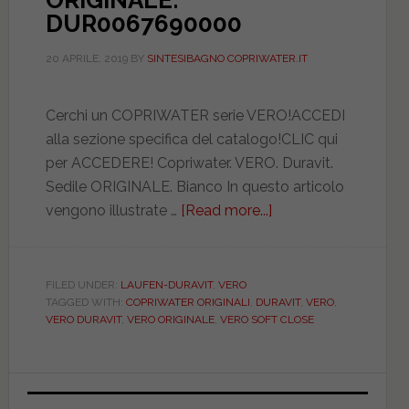
ORIGINALE.
DUR0067690000
20 APRILE, 2019
BY
SINTESIBAGNO COPRIWATER.IT
Cerchi un COPRIWATER serie VERO!ACCEDI
alla sezione specifica del catalogo!CLIC qui
per ACCEDERE! Copriwater. VERO. Duravit.
Sedile ORIGINALE. Bianco In questo articolo
vengono illustrate …
[Read more...]
about
DURAVIT.
VERO.
ORIGINALE.
FILED UNDER:
LAUFEN-DURAVIT
,
VERO
TAGGED WITH:
COPRIWATER ORIGINALI
,
DURAVIT
,
VERO
,
DUR0067690000
VERO DURAVIT
,
VERO ORIGINALE
,
VERO SOFT CLOSE
Primary