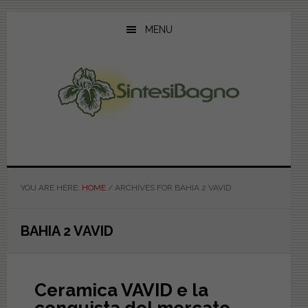
Skip
Skip
Skip
to
to
to
MENU
main
primary
footer
content
sidebar
YOU ARE HERE:
HOME
/
ARCHIVES FOR BAHIA 2 VAVID
BAHIA 2 VAVID
Ceramica VAVID e la