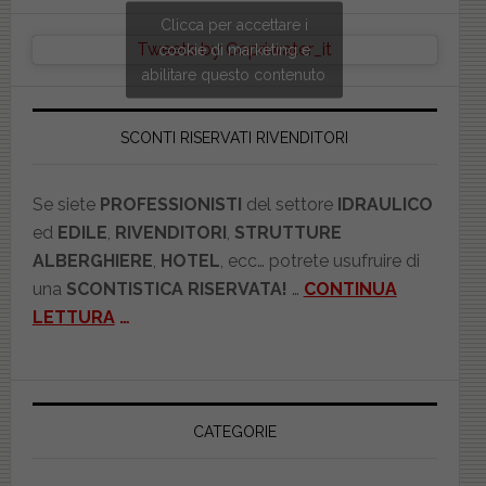
Clicca per accettare i
Tweets by Copriwater_it
cookie di marketing e
abilitare questo contenuto
SCONTI RISERVATI RIVENDITORI
Se siete
PROFESSIONISTI
del settore
IDRAULICO
ed
EDILE
,
RIVENDITORI
,
STRUTTURE
ALBERGHIERE
,
HOTEL
, ecc… potrete usufruire di
una
SCONTISTICA RISERVATA!
…
CONTINUA
LETTURA
…
CATEGORIE