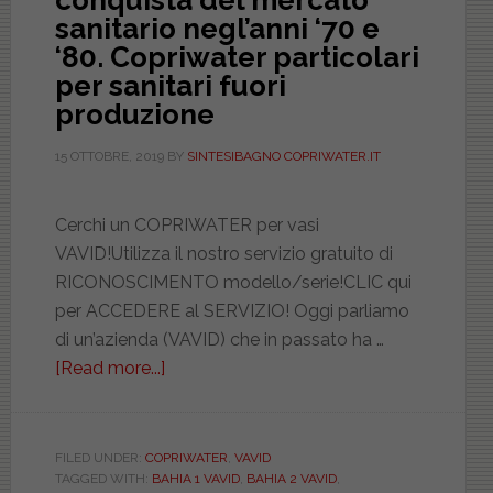
conquista del mercato
sanitario negl’anni ‘70 e
‘80. Copriwater particolari
per sanitari fuori
produzione
15 OTTOBRE, 2019
BY
SINTESIBAGNO COPRIWATER.IT
Cerchi un COPRIWATER per vasi
VAVID!Utilizza il nostro servizio gratuito di
RICONOSCIMENTO modello/serie!CLIC qui
per ACCEDERE al SERVIZIO! Oggi parliamo
di un’azienda (VAVID) che in passato ha …
[Read more...]
about
Ceramica
VAVID
e
FILED UNDER:
COPRIWATER
,
VAVID
TAGGED WITH:
BAHIA 1 VAVID
,
BAHIA 2 VAVID
,
la