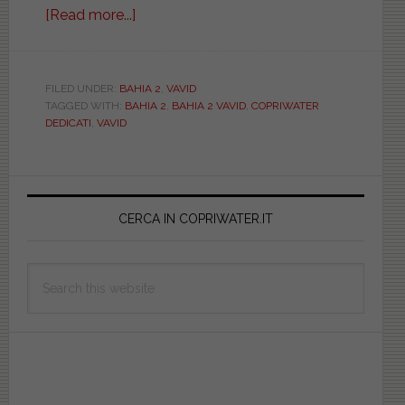
[Read more...]
about
VAVID.
BAHIA
2.
FILED UNDER:
BAHIA 2
,
VAVID
TAGGED WITH:
BAHIA 2
,
BAHIA 2 VAVID
,
COPRIWATER
BIANCO.
DEDICATI
,
VAVID
DEDICATO.
CCAFOAVA0800.
Copriwater.it
Primary
Sidebar
CERCA IN COPRIWATER.IT
Search
this
website