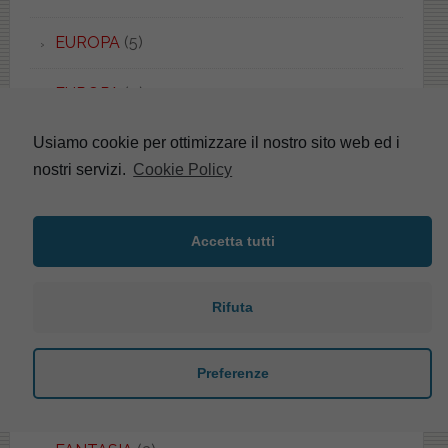
EUROPA
(5)
EUROPA
(4)
Usiamo cookie per ottimizzare il nostro sito web ed i
EUROPA DUO
(2)
nostri servizi.
Cookie Policy
EVOLUTION
(1)
Accetta tutti
EXEL
(2)
F-CONCEPT
(3)
Rifuta
FACIS/GSI
(53)
Preferenze
FALERI
(40)