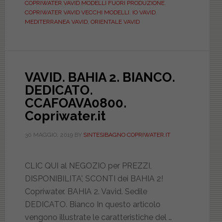
COPRIWATER VAVID MODELLI FUORI PRODUZIONE
,
conquista
COPRIWATER VAVID VECCHI MODELLI
,
IO VAVID
,
del
MEDITERRANEA VAVID
,
ORIENTALE VAVID
mercato
sanitario
negl’anni
‘70
VAVID. BAHIA 2. BIANCO.
e
DEDICATO.
‘80.
CCAFOAVA0800.
Copriwater
Copriwater.it
particolari
30 MAGGIO, 2019
BY
SINTESIBAGNO COPRIWATER.IT
per
sanitari
fuori
CLIC QUI al NEGOZIO per PREZZI,
produzione
DISPONIBILITA', SCONTI dei BAHIA 2!
Copriwater. BAHIA 2. Vavid. Sedile
DEDICATO. Bianco In questo articolo
vengono illustrate le caratteristiche del …