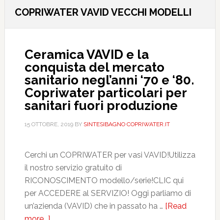
COPRIWATER VAVID VECCHI MODELLI
Ceramica VAVID e la
conquista del mercato
sanitario negl’anni ‘70 e ‘80.
Copriwater particolari per
sanitari fuori produzione
15 OTTOBRE, 2019
BY
SINTESIBAGNO COPRIWATER.IT
Cerchi un COPRIWATER per vasi VAVID!Utilizza
il nostro servizio gratuito di
RICONOSCIMENTO modello/serie!CLIC qui
per ACCEDERE al SERVIZIO! Oggi parliamo di
un’azienda (VAVID) che in passato ha …
[Read
more...]
about