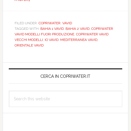
Ceramica
VAVID
e
FILED UNDER:
COPRIWATER
,
VAVID
TAGGED WITH:
BAHIA 1 VAVID
,
BAHIA 2 VAVID
,
COPRIWATER
la
VAVID MODELLI FUORI PRODUZIONE
,
COPRIWATER VAVID
conquista
VECCHI MODELLI
,
IO VAVID
,
MEDITERRANEA VAVID
,
del
ORIENTALE VAVID
mercato
sanitario
Primary
negl’anni
‘70
Sidebar
CERCA IN COPRIWATER.IT
e
‘80.
Search
Copriwater
this
particolari
website
per
sanitari
fuori