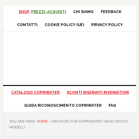
Skip
Skip
Skip
Skip
to
to
to
to
SHOP
.
PREZZI-ACQUISTI
CHI SIAMO
FEEDBACK
primary
main
primary
footer
CONTATTI
COOKIE POLICY (UE)
PRIVACY POLICY
navigation
content
sidebar
CATALOGO COPRIWATER
SCONTI RISERVATI RIVENDITORI
GUIDA RICONOSCIMENTO COPRIWATER
FAQ
YOU ARE HERE:
HOME
/
ARCHIVES FOR COPRIWATER VAVID VECCHI
MODELLI