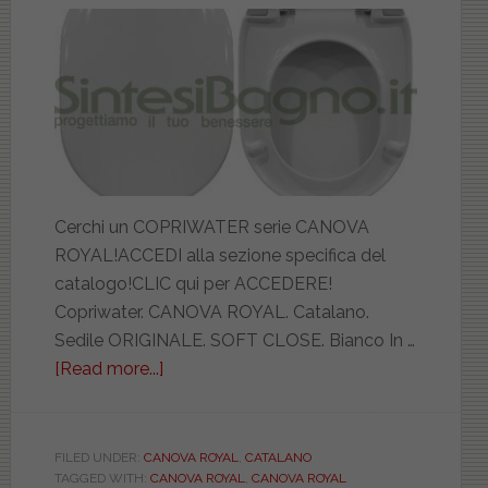
Cerchi un COPRIWATER serie CANOVA
ROYAL!ACCEDI alla sezione specifica del
catalogo!CLIC qui per ACCEDERE!
Copriwater. CANOVA ROYAL. Catalano.
Sedile ORIGINALE. SOFT CLOSE. Bianco In …
[Read more...]
about
CATALANO.
CANOVA
ROYAL.
FILED UNDER:
CANOVA ROYAL
,
CATALANO
TAGGED WITH:
CANOVA ROYAL
,
CANOVA ROYAL
ORIGINALE.