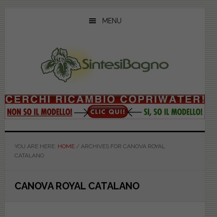
Skip
Skip
Skip
to
to
to
MENU
main
primary
footer
content
sidebar
YOU ARE HERE:
HOME
/
ARCHIVES FOR CANOVA ROYAL
CATALANO
CANOVA ROYAL CATALANO