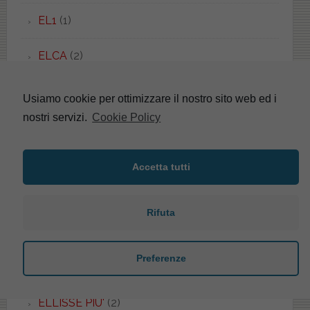
EL1
(1)
ELCA
(2)
ELEGANT
(1)
Usiamo cookie per ottimizzare il nostro sito web ed i
nostri servizi.
Cookie Policy
ELENA
(4)
ELIOS
(5)
Accetta tutti
ELIVAS
(1)
Rifuta
ELLADE
(2)
Preferenze
ELLISSE
(18)
ELLISSE PIU'
(2)