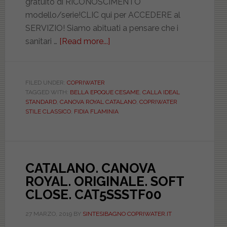
gratuito di RICONOSCIMENTO
modello/serie!CLIC qui per ACCEDERE al
SERVIZIO! Siamo abituati a pensare che i
sanitari …
[Read more...]
about
I
sanitari
moderni,
FILED UNDER:
COPRIWATER
TAGGED WITH:
BELLA EPOQUE CESAME
,
CALLA IDEAL
ma
STANDARD
,
CANOVA ROYAL CATALANO
,
COPRIWATER
con
STILE CLASSICO
,
FIDIA FLAMINIA
forme
classiche/anticate?
Come
possibile?
CATALANO. CANOVA
Dove
ROYAL. ORIGINALE. SOFT
trovo
CLOSE. CAT5SSSTF00
i
loro
27 MARZO, 2019
BY
SINTESIBAGNO COPRIWATER.IT
copriwater?