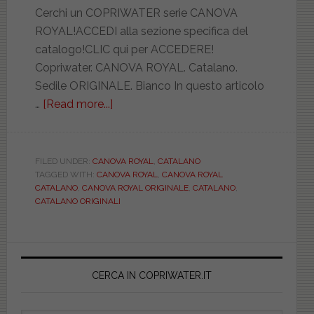
Cerchi un COPRIWATER serie CANOVA
ROYAL!ACCEDI alla sezione specifica del
catalogo!CLIC qui per ACCEDERE!
Copriwater. CANOVA ROYAL. Catalano.
Sedile ORIGINALE. Bianco In questo articolo
…
[Read more...]
about
CATALANO.
CANOVA
ROYAL.
FILED UNDER:
CANOVA ROYAL
,
CATALANO
TAGGED WITH:
CANOVA ROYAL
,
CANOVA ROYAL
ORIGINALE.
CATALANO
,
CANOVA ROYAL ORIGINALE
,
CATALANO
,
CAT5SSST00
CATALANO ORIGINALI
Primary
Sidebar
CERCA IN COPRIWATER.IT