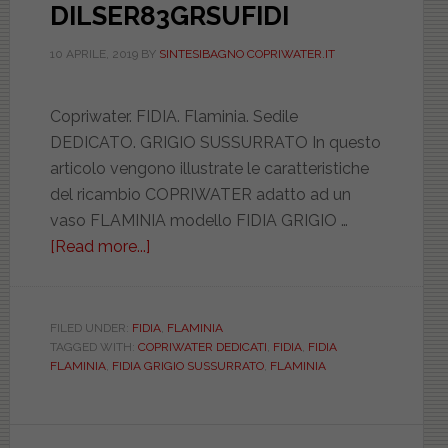
DILSER83GRSUFIDI
10 APRILE, 2019
BY
SINTESIBAGNO COPRIWATER.IT
Copriwater. FIDIA. Flaminia. Sedile
DEDICATO. GRIGIO SUSSURRATO In questo
articolo vengono illustrate le caratteristiche
del ricambio COPRIWATER adatto ad un
vaso FLAMINIA modello FIDIA GRIGIO …
[Read more...]
about
FLAMINIA.
FIDIA.
GRIGIO
FILED UNDER:
FIDIA
,
FLAMINIA
TAGGED WITH:
COPRIWATER DEDICATI
,
FIDIA
,
FIDIA
SUSSURRATO.
FLAMINIA
,
FIDIA GRIGIO SUSSURRATO
,
FLAMINIA
DEDICATO.
DILSER83GRSUFIDI