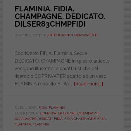
FLAMINIA. FIDIA.
CHAMPAGNE. DEDICATO.
DILSER83CHMPFIDI
10 APRILE, 2019
BY
SINTESIBAGNO COPRIWATER.IT
Copriwater. FIDIA. Flaminia. Sedile
DEDICATO. CHAMPAGNE In questo articolo
vengono illustrate le caratteristiche del
ricambio COPRIWATER adatto ad un vaso
FLAMINIA modello FIDIA …
[Read more...]
about
FLAMINIA.
FIDIA.
CHAMPAGNE
FILED UNDER:
FIDIA
,
FLAMINIA
TAGGED WITH:
COPRIWATER COLORE CHAMPAGNE
,
DEDICATO.
COPRIWATER DEDICATI
,
FIDIA
,
FIDIA CHAMPAGNE
,
FIDIA
DILSER83CH
FLAMINIA
,
FLAMINIA