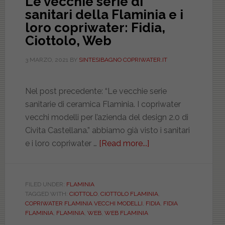
Le vecchie serie di
sanitari della Flaminia e i
loro copriwater: Fidia,
Ciottolo, Web
3 MARZO, 2021
BY
SINTESIBAGNO COPRIWATER.IT
Nel post precedente: “Le vecchie serie
sanitarie di ceramica Flaminia. I copriwater
vecchi modelli per l’azienda del design 2.0 di
Civita Castellana.” abbiamo già visto i sanitari
e i loro copriwater …
[Read more...]
about
Le
vecchie
serie
FILED UNDER:
FLAMINIA
TAGGED WITH:
CIOTTOLO
,
CIOTTOLO FLAMINIA
,
di
COPRIWATER FLAMINIA VECCHI MODELLI
,
FIDIA
,
FIDIA
sanitari
FLAMINIA
,
FLAMINIA
,
WEB
,
WEB FLAMINIA
della