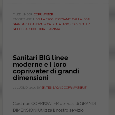
I
sanitari
moderni,
FILED UNDER:
COPRIWATER
TAGGED WITH:
BELLA EPOQUE CESAME
,
CALLA IDEAL
ma
STANDARD
,
CANOVA ROYAL CATALANO
,
COPRIWATER
con
STILE CLASSICO
,
FIDIA FLAMINIA
forme
classiche/anticate?
Come
possibile?
Sanitari BIG linee
Dove
moderne e i loro
trovo
copriwater di grandi
i
dimensioni
loro
copriwater?
21 LUGLIO, 2019
BY
SINTESIBAGNO COPRIWATER.IT
Cerchi un COPRIWATER per vasi di GRANDI
DIMENSIONI!Utilizza il nostro servizio