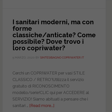
Flaminia
e
i
I sanitari moderni, ma con
loro
forme
copriwater:
classiche/anticate? Come
Fidia,
possibile? Dove trovo i
Ciottolo,
loro copriwater?
Web
5 MARZO, 2020
BY
SINTESIBAGNO COPRIWATER.IT
Cerchi un COPRIWATER per vasi STILE
CLASSICO / RETRO'!Utilizza il servizio
gratuito di RICONOSCIMENTO
modello/serie!CLIC qui per ACCEDERE al
SERVIZIO! Siamo abituati a pensare che i
sanitari …
[Read more...]
about