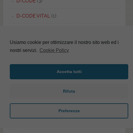
D-CODE
(3)
D-CODE VITAL
(1)
D-STYLE
(1)
Usiamo cookie per ottimizzare il nostro sito web ed i
DAFNE
(3)
nostri servizi.
Cookie Policy
DAHLIA
(1)
Accetta tutti
DAILY
(1)
DANUBIO
(2)
Rifuta
DARLING
(1)
Preferenze
DAY-TIME
(5)