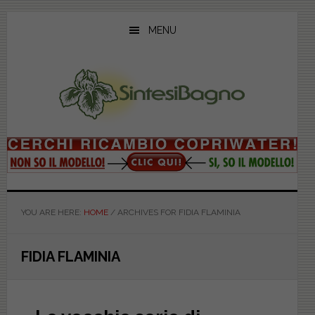
Skip
Skip
Skip
to
to
to
MENU
main
primary
footer
content
sidebar
YOU ARE HERE:
HOME
/
ARCHIVES FOR FIDIA FLAMINIA
FIDIA FLAMINIA