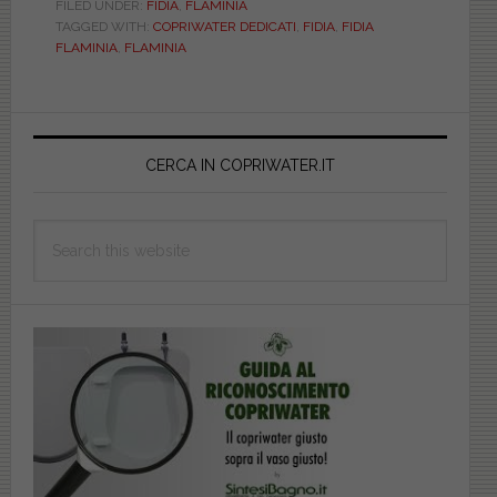
BIANCO.
FILED UNDER:
FIDIA
,
FLAMINIA
TAGGED WITH:
COPRIWATER DEDICATI
,
FIDIA
,
FIDIA
DEDICATO.
FLAMINIA
,
FLAMINIA
DILSER83BIEUFIDI
Primary
Sidebar
CERCA IN COPRIWATER.IT
Search
this
website