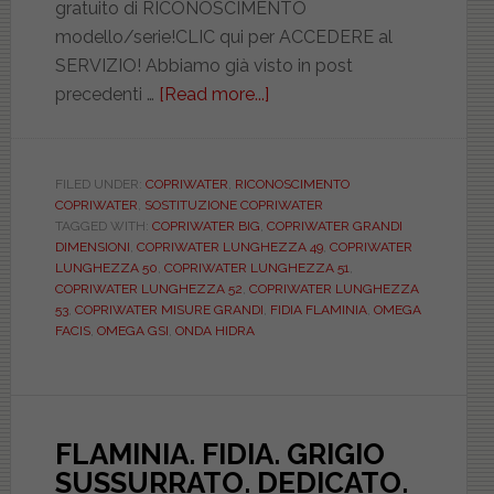
gratuito di RICONOSCIMENTO
modello/serie!CLIC qui per ACCEDERE al
SERVIZIO! Abbiamo già visto in post
precedenti …
[Read more...]
about
Sanitari
BIG
linee
FILED UNDER:
COPRIWATER
,
RICONOSCIMENTO
COPRIWATER
,
SOSTITUZIONE COPRIWATER
moderne
TAGGED WITH:
COPRIWATER BIG
,
COPRIWATER GRANDI
e
DIMENSIONI
,
COPRIWATER LUNGHEZZA 49
,
COPRIWATER
i
LUNGHEZZA 50
,
COPRIWATER LUNGHEZZA 51
,
COPRIWATER LUNGHEZZA 52
,
COPRIWATER LUNGHEZZA
loro
53
,
COPRIWATER MISURE GRANDI
,
FIDIA FLAMINIA
,
OMEGA
copriwater
FACIS
,
OMEGA GSI
,
ONDA HIDRA
di
grandi
dimensioni
FLAMINIA. FIDIA. GRIGIO
SUSSURRATO. DEDICATO.