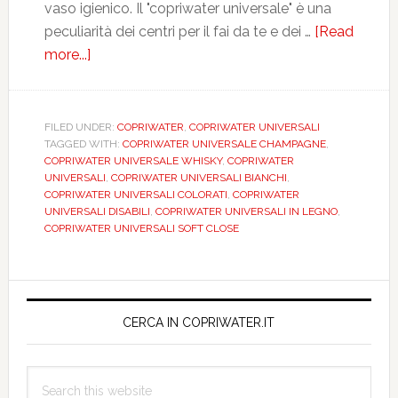
vaso igienico. Il "copriwater universale" è una
peculiarità dei centri per il fai da te e dei …
[Read
more...]
about
Le
MISURE
e
FILED UNDER:
COPRIWATER
,
COPRIWATER UNIVERSALI
TAGGED WITH:
COPRIWATER UNIVERSALE CHAMPAGNE
,
i
COPRIWATER UNIVERSALE WHISKY
,
COPRIWATER
PREZZI
UNIVERSALI
,
COPRIWATER UNIVERSALI BIANCHI
,
dei
COPRIWATER UNIVERSALI COLORATI
,
COPRIWATER
UNIVERSALI DISABILI
,
COPRIWATER UNIVERSALI IN LEGNO
,
COPRIWATER
COPRIWATER UNIVERSALI SOFT CLOSE
UNIVERSALI
bianchi,
colorati,
Primary
per
Sidebar
CERCA IN COPRIWATER.IT
disabili
Search