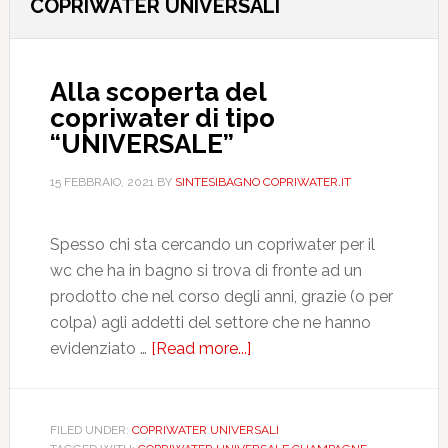
COPRIWATER UNIVERSALI
Alla scoperta del
copriwater di tipo
“UNIVERSALE”
15 FEBBRAIO, 2021
BY
SINTESIBAGNO COPRIWATER.IT
Spesso chi sta cercando un copriwater per il
wc che ha in bagno si trova di fronte ad un
prodotto che nel corso degli anni, grazie (o per
colpa) agli addetti del settore che ne hanno
evidenziato …
[Read more...]
about
Alla
scoperta
del
FILED UNDER:
COPRIWATER UNIVERSALI