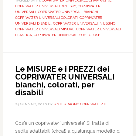
TAGGED WITH:
COPRIWATER UNIVERSALE CHAMPAGNE
,
copriwater
COPRIWATER UNIVERSALE WHISKY
,
COPRIWATER
di
UNIVERSALI
,
COPRIWATER UNIVERSALI BIANCHI
,
tipo
COPRIWATER UNIVERSALI COLORATI
,
COPRIWATER
UNIVERSALI DISABILI
,
COPRIWATER UNIVERSALI IN LEGNO
,
“UNIVERSALE”
COPRIWATER UNIVERSALI MISURE
,
COPRIWATER UNIVERSALI
PLASTICA
,
COPRIWATER UNIVERSALI SOFT CLOSE
Le MISURE e i PREZZI dei
COPRIWATER UNIVERSALI
bianchi, colorati, per
disabili
24 GENNAIO, 2020
BY
SINTESIBAGNO COPRIWATER.IT
Cos'è un copriwater "universale" Si tratta di
sedile adattabili (circa!) a qualunque modello di