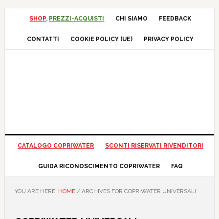
Skip
Skip
Skip
Skip
to
to
to
to
SHOP
.
PREZZI-ACQUISTI
CHI SIAMO
FEEDBACK
primary
main
primary
footer
CONTATTI
COOKIE POLICY (UE)
PRIVACY POLICY
navigation
content
sidebar
CATALOGO COPRIWATER
SCONTI RISERVATI RIVENDITORI
GUIDA RICONOSCIMENTO COPRIWATER
FAQ
YOU ARE HERE:
HOME
/
ARCHIVES FOR COPRIWATER UNIVERSALI