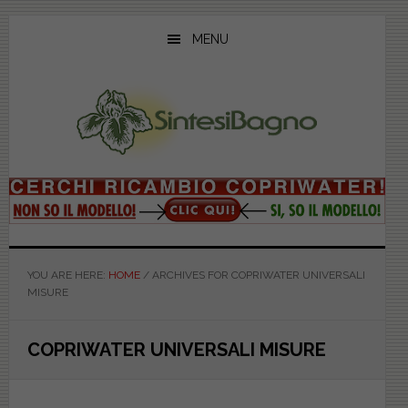
Skip
Skip
Skip
to
to
to
MENU
main
primary
footer
content
sidebar
YOU ARE HERE:
HOME
/
ARCHIVES FOR COPRIWATER UNIVERSALI
MISURE
COPRIWATER UNIVERSALI MISURE