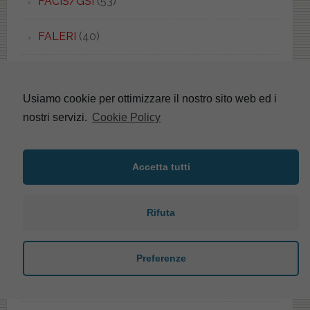
FACIS/GSI
(53)
FALERI
(40)
FANTASIA
(3)
Usiamo cookie per ottimizzare il nostro sito web ed i
FANTASIA 2
(4)
nostri servizi.
Cookie Policy
FARNESE
(4)
Accetta tutti
FAST
(3)
FEDRA
(1)
Rifuta
FENICE
(3)
Preferenze
FENIX
(2)