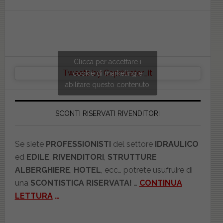
website
Clicca per accettare i
Tweets by Copriwater_it
cookie di marketing e
abilitare questo contenuto
SCONTI RISERVATI RIVENDITORI
Se siete
PROFESSIONISTI
del settore
IDRAULICO
ed
EDILE
,
RIVENDITORI
,
STRUTTURE
ALBERGHIERE
,
HOTEL
, ecc… potrete usufruire di
una
SCONTISTICA RISERVATA!
…
CONTINUA
LETTURA
…