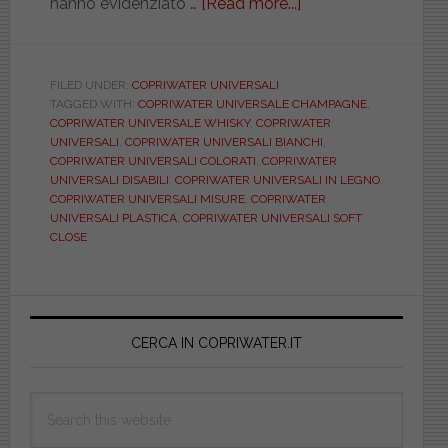
hanno evidenziato …
[Read more...]
about
Alla
scoperta
del
FILED UNDER:
COPRIWATER UNIVERSALI
TAGGED WITH:
COPRIWATER UNIVERSALE CHAMPAGNE
,
copriwater
COPRIWATER UNIVERSALE WHISKY
,
COPRIWATER
di
UNIVERSALI
,
COPRIWATER UNIVERSALI BIANCHI
,
tipo
COPRIWATER UNIVERSALI COLORATI
,
COPRIWATER
UNIVERSALI DISABILI
,
COPRIWATER UNIVERSALI IN LEGNO
,
“UNIVERSALE”
COPRIWATER UNIVERSALI MISURE
,
COPRIWATER
UNIVERSALI PLASTICA
,
COPRIWATER UNIVERSALI SOFT
CLOSE
Primary
Sidebar
CERCA IN COPRIWATER.IT
Search
this