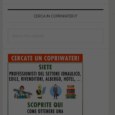
Primary
Sidebar
CERCA IN COPRIWATER.IT
Search
this
website