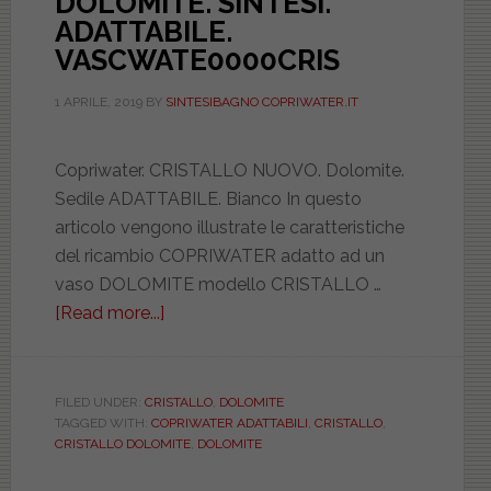
DOLOMITE. SINTESI.
ADATTABILE.
VASCWATE0000CRIS
1 APRILE, 2019
BY
SINTESIBAGNO COPRIWATER.IT
Copriwater. CRISTALLO NUOVO. Dolomite.
Sedile ADATTABILE. Bianco In questo
articolo vengono illustrate le caratteristiche
del ricambio COPRIWATER adatto ad un
vaso DOLOMITE modello CRISTALLO …
[Read more...]
about
DOLOMITE.
SINTESI.
ADATTABILE.
FILED UNDER:
CRISTALLO
,
DOLOMITE
TAGGED WITH:
COPRIWATER ADATTABILI
,
CRISTALLO
,
VASCWATE0000CRIS
CRISTALLO DOLOMITE
,
DOLOMITE