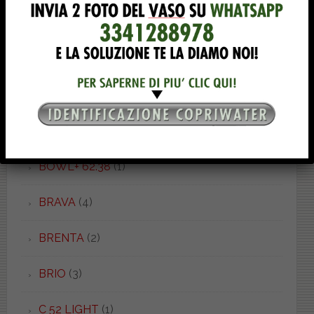
BOWL 50.37
(1)
BOWL 52.55
(1)
BOWL+ 50.55
(1)
BOWL+ 55.38
(2)
BOWL+ 62.38
(1)
BRAVA
(4)
BRENTA
(2)
BRIO
(3)
C 52 LIGHT
(1)