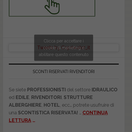
Clicca per accettare i
Tweets by Copriwater_it
cookie di marketing e
abilitare questo contenuto
SCONTI RISERVATI RIVENDITORI
Se siete
PROFESSIONISTI
del settore
IDRAULICO
ed
EDILE
,
RIVENDITORI
,
STRUTTURE
ALBERGHIERE
,
HOTEL
, ecc… potrete usufruire di
una
SCONTISTICA RISERVATA!
…
CONTINUA
LETTURA
…