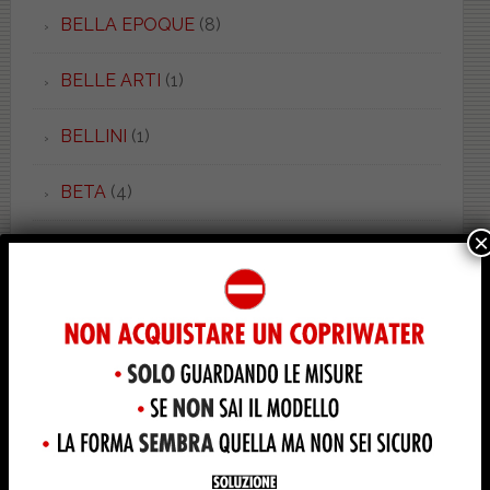
BELLA EPOQUE
(8)
BELLE ARTI
(1)
BELLINI
(1)
BETA
(4)
×
BIARRIZ
(1)
BIT
(1)
BOHEME
(2)
BOHEMIEN
(1)
BONSAI
(3)