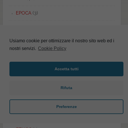
EPOCA
(3)
EQUA
(2)
Usiamo cookie per ottimizzare il nostro sito web ed i
ERGO
(1)
nostri servizi.
Cookie Policy
ERICE
(5)
Accetta tutti
ERIKA
(4)
ESEDRA
(8)
Rifuta
ESEDRA
(1)
Preferenze
ESSENZA
(1)