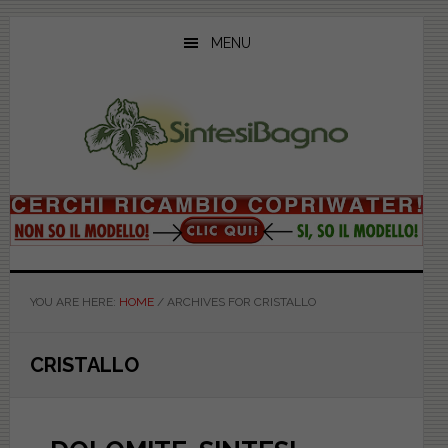
Skip
Skip
Skip
to
to
to
MENU
main
primary
footer
content
sidebar
YOU ARE HERE:
HOME
/
ARCHIVES FOR CRISTALLO
CRISTALLO