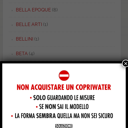
BELLA EPOQUE
(8)
BELLE ARTI
(1)
BELLINI
(1)
BETA
(4)
×
BIARRIZ
(1)
BIT
(1)
BOHEME
(2)
BOHEMIEN
(1)
BONSAI
(3)