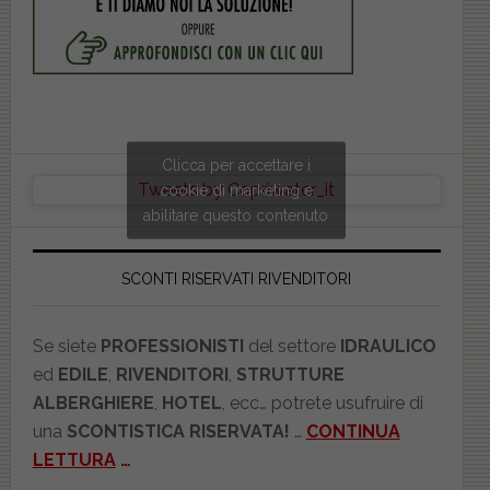
Clicca per accettare i
Tweets by Copriwater_it
cookie di marketing e
abilitare questo contenuto
SCONTI RISERVATI RIVENDITORI
Se siete
PROFESSIONISTI
del settore
IDRAULICO
ed
EDILE
,
RIVENDITORI
,
STRUTTURE
ALBERGHIERE
,
HOTEL
, ecc… potrete usufruire di
una
SCONTISTICA RISERVATA!
…
CONTINUA
LETTURA
…