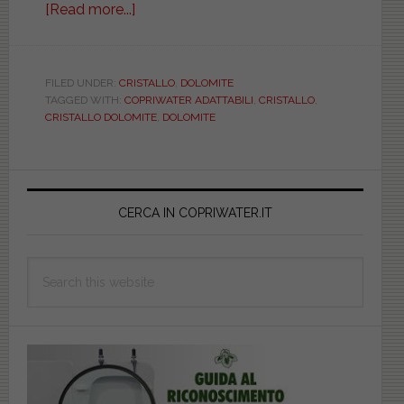
[Read more...]
about
DOLOMITE.
SINTESI.
ADATTABILE.
FILED UNDER:
CRISTALLO
,
DOLOMITE
TAGGED WITH:
COPRIWATER ADATTABILI
,
CRISTALLO
,
VASCWATE0000CRIS
CRISTALLO DOLOMITE
,
DOLOMITE
Primary
Sidebar
CERCA IN COPRIWATER.IT
Search
this
website