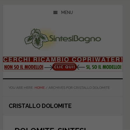
Skip
Skip
Skip
to
to
to
MENU
main
primary
footer
content
sidebar
YOU ARE HERE:
HOME
/
ARCHIVES FOR CRISTALLO DOLOMITE
CRISTALLO DOLOMITE