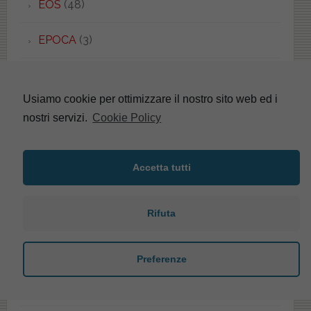
EOS
(48)
EPOCA
(3)
EQUA
(2)
Usiamo cookie per ottimizzare il nostro sito web ed i
ERGO
(1)
nostri servizi.
Cookie Policy
ERICE
(5)
Accetta tutti
ERIKA
(4)
Rifuta
ESEDRA
(8)
ESEDRA
(1)
Preferenze
ESSENZA
(1)