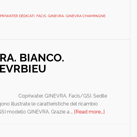
CHAMPAGNE.
DEDICATO.
PRIWATER DEDICATI
,
FACIS
,
GINEVRA
,
GINEVRA CHAMPAGNE
,
DILGNEVRCHMP
RA. BIANCO.
NEVRBIEU
Copriwater. GINEVRA. Facis/GSI. Sedile
o illustrate le caratteristiche del ricambio
I modello GINEVRA. Grazie a …
[Read more...]
about
FACIS/GSI.
GINEVRA.
BIANCO.