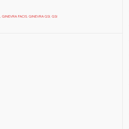
BIANCO.
DEDICATO.
A
,
GINEVRA FACIS
,
GINEVRA GSI
,
GSI
CCAFOAFA0300