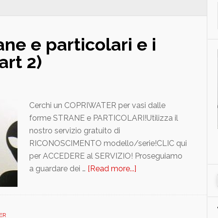
ne e particolari e i
art 2)
Cerchi un COPRIWATER per vasi dalle
forme STRANE e PARTICOLARI!Utilizza il
nostro servizio gratuito di
RICONOSCIMENTO modello/serie!CLIC qui
per ACCEDERE al SERVIZIO! Proseguiamo
a guardare dei …
[Read more...]
about
Sanitari
forme
strane
ER