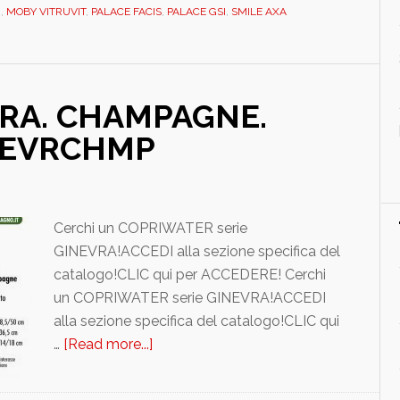
e
I
,
MOBY VITRUVIT
,
PALACE FACIS
,
PALACE GSI
,
SMILE AXA
particolari
e
i
loro
VRA. CHAMPAGNE.
copriwater
NEVRCHMP
(part
2)
Cerchi un COPRIWATER serie
GINEVRA!ACCEDI alla sezione specifica del
catalogo!CLIC qui per ACCEDERE! Cerchi
un COPRIWATER serie GINEVRA!ACCEDI
alla sezione specifica del catalogo!CLIC qui
…
[Read more...]
about
FACIS/GSI.
GINEVRA.