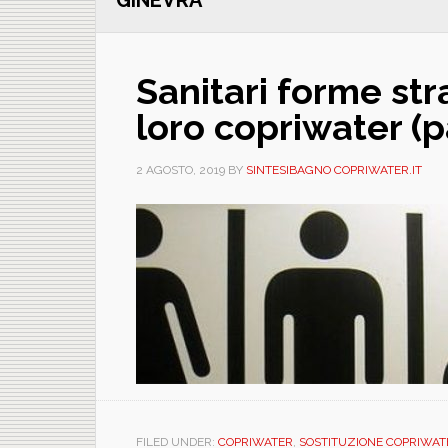
GINEVRA
Sanitari forme stra
loro copriwater (p
2 AGOSTO, 2019
BY
SINTESIBAGNO COPRIWATER.IT
FILED UNDER:
COPRIWATER
,
SOSTITUZIONE COPRIWAT