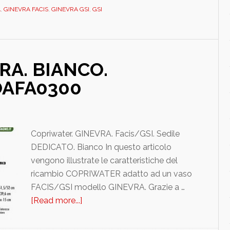
A
,
GINEVRA FACIS
,
GINEVRA GSI
,
GSI
DEDICATO.
DILGNEVRBI
RA. BIANCO.
OAFA0300
Copriwater. GINEVRA. Facis/GSI. Sedile
DEDICATO. Bianco In questo articolo
vengono illustrate le caratteristiche del
ricambio COPRIWATER adatto ad un vaso
FACIS/GSI modello GINEVRA. Grazie a …
[Read more...]
about
FACIS/GSI.
GINEVRA.