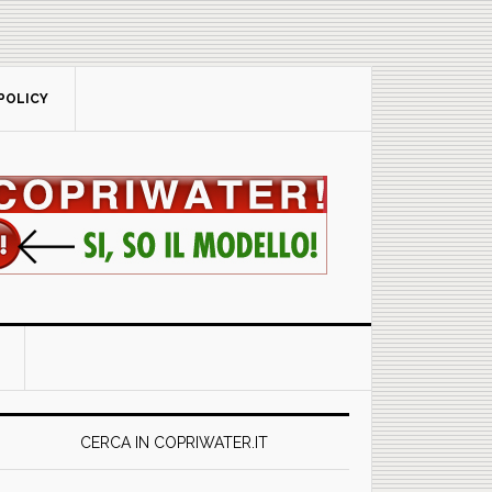
POLICY
rimary
idebar
CERCA IN COPRIWATER.IT