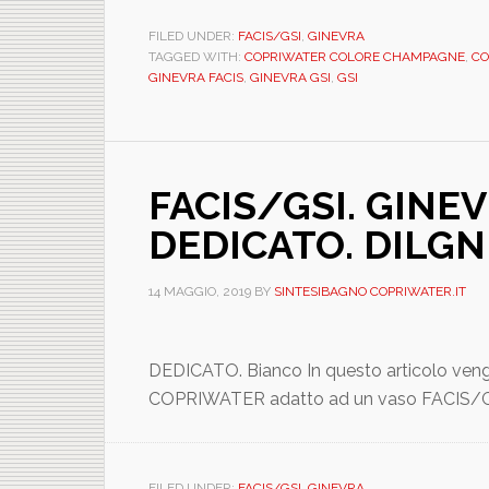
FILED UNDER:
FACIS/GSI
,
GINEVRA
TAGGED WITH:
COPRIWATER COLORE CHAMPAGNE
,
CO
GINEVRA FACIS
,
GINEVRA GSI
,
GSI
FACIS/GSI. GINEV
DEDICATO. DILG
14 MAGGIO, 2019
BY
SINTESIBAGNO COPRIWATER.IT
DEDICATO. Bianco In questo articolo vengon
COPRIWATER adatto ad un vaso FACIS/GS
FILED UNDER:
FACIS/GSI
,
GINEVRA