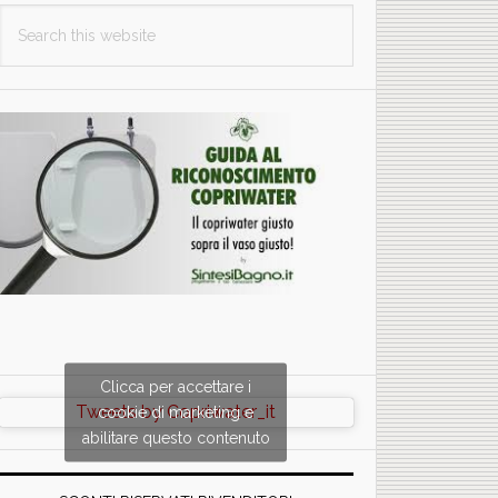
Search
this
website
Clicca per accettare i
Tweets by Copriwater_it
cookie di marketing e
abilitare questo contenuto