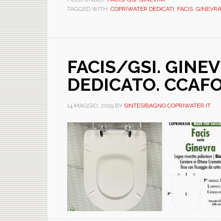
TAGGED WITH:
COPRIWATER DEDICATI
,
FACIS
,
GINEVR
FACIS/GSI. GINEV
DEDICATO. CCAF
14 MAGGIO, 2019
BY
SINTESIBAGNO COPRIWATER.IT