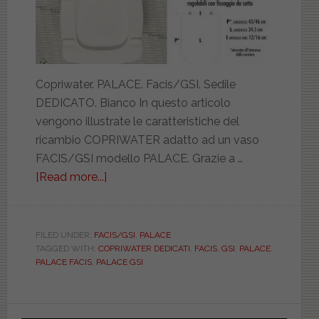
Copriwater. PALACE. Facis/GSI. Sedile
DEDICATO. Bianco In questo articolo
vengono illustrate le caratteristiche del
ricambio COPRIWATER adatto ad un vaso
FACIS/GSI modello PALACE. Grazie a …
[Read more...]
about
FACIS/GSI.
PALACE.
BIANCO.
FILED UNDER:
FACIS/GSI
,
PALACE
TAGGED WITH:
COPRIWATER DEDICATI
,
FACIS
,
GSI
,
PALACE
,
DEDICATO.
PALACE FACIS
,
PALACE GSI
MAM08201
Primary