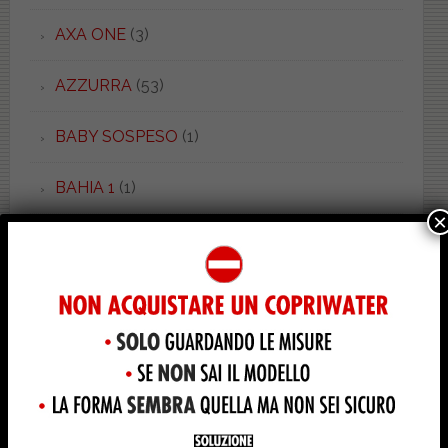
AXA ONE
(3)
AZZURRA
(53)
BABY SOSPESO
(1)
BAHIA 1
(1)
×
BAHIA 2
(1)
BAIA
(2)
BAIA
(1)
BALZANA
(2)
BAMBY
(1)