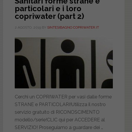
Sanitari forme strane e
particolari e i loro
copriwater (part 2)
2 AGOSTO, 2019
BY
SINTESIBAGNO COPRIWATER.IT
Cerchi un COPRIWATER per vasi dalle forme
STRANE e PARTICOLARI!Utilizza il nostro
servizio gratuito di RICONOSCIMENTO
modello/serie!CLIC qui per ACCEDERE al
SERVIZIO! Proseguiamo a guardare dei …