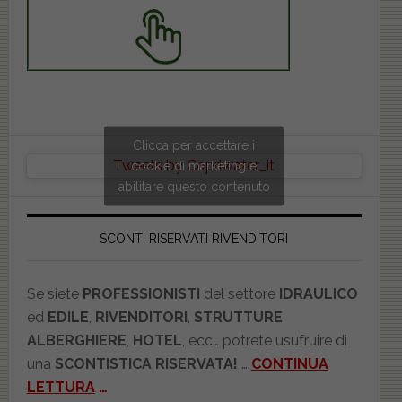
Clicca per accettare i
Tweets by Copriwater_it
cookie di marketing e
abilitare questo contenuto
SCONTI RISERVATI RIVENDITORI
Se siete
PROFESSIONISTI
del settore
IDRAULICO
ed
EDILE
,
RIVENDITORI
,
STRUTTURE
ALBERGHIERE
,
HOTEL
, ecc… potrete usufruire di
una
SCONTISTICA RISERVATA!
…
CONTINUA
LETTURA
…