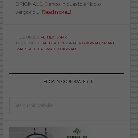
ORIGINALE. Bianco In questo articolo
vengono …
[Read more...]
about
ALTHEA.
SMART.
ORIGINALE.
FILED UNDER:
ALTHEA
,
SMART
TAGGED WITH:
ALTHEA
,
COPRIWATER ORIGINALI
,
SMART
,
HEA40572
SMART ALTHEA
,
SMART ORIGINALE
Primary
Sidebar
CERCA IN COPRIWATER.IT
Search
this
website