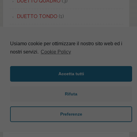
DUETTO QUADRO
(3)
DUETTO TONDO
(1)
DURAPLUS
(8)
Usiamo cookie per ottimizzare il nostro sito web ed i
DURASTYLE
(1)
nostri servizi.
Cookie Policy
E-LINE
(4)
Accetta tutti
EASY.02
(5)
EBLA
(2)
Rifuta
ECO
(2)
Preferenze
EDGE
(1)