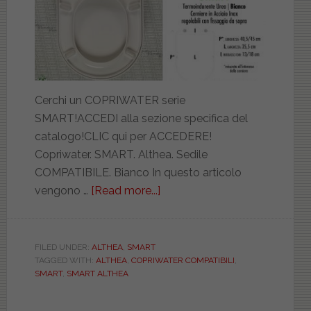
Cerchi un COPRIWATER serie
SMART!ACCEDI alla sezione specifica del
catalogo!CLIC qui per ACCEDERE!
Copriwater. SMART. Althea. Sedile
COMPATIBILE. Bianco In questo articolo
vengono …
[Read more...]
about
ALTHEA.
SMART.
COMPATIBILE.
FILED UNDER:
ALTHEA
,
SMART
TAGGED WITH:
ALTHEA
,
COPRIWATER COMPATIBILI
,
BIAD121NORMASMAR
SMART
,
SMART ALTHEA