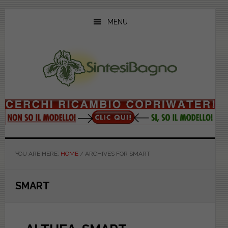
Skip
Skip
Skip
to
to
to
MENU
main
primary
footer
content
sidebar
YOU ARE HERE:
HOME
/
ARCHIVES FOR SMART
SMART