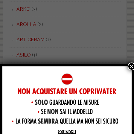
ARKE'
(3)
AROLLA
(2)
ART CERAM
(1)
ASILO
(1)
×
ASOLO
(3)
ASSOLUTO
(1)
ASTER
(3)
ASTRA
(28)
ASTRA PIU'
(3)