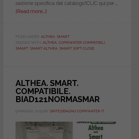
sezione specifica del catalogo!CLIC qui per …
[Read more...]
about
ALTHEA.
SMART.
COMPATIBILE.
FILED UNDER:
ALTHEA
,
SMART
TAGGED WITH:
ALTHEA
,
COPRIWATER COMPATIBILI
,
SOFT
SMART
,
SMART ALTHEA
,
SMART SOFT CLOSE
CLOSE.
BIAD121SOFTCSMAR
ALTHEA. SMART.
COMPATIBILE.
BIAD121NORMASMAR
9 MAGGIO, 2019
BY
SINTESIBAGNO COPRIWATER.IT