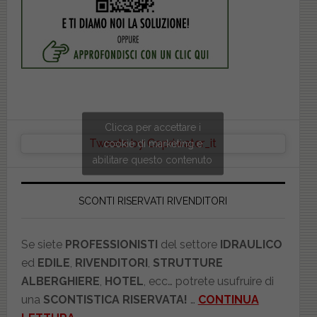
Clicca per accettare i
Tweets by Copriwater_it
cookie di marketing e
abilitare questo contenuto
SCONTI RISERVATI RIVENDITORI
Se siete
PROFESSIONISTI
del settore
IDRAULICO
ed
EDILE
,
RIVENDITORI
,
STRUTTURE
ALBERGHIERE
,
HOTEL
, ecc… potrete usufruire di
una
SCONTISTICA RISERVATA!
…
CONTINUA