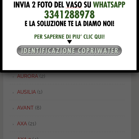
ASTRO
(9)
ASTRO
(5)
ATENA
(1)
AURA
(1)
AURORA
(2)
AUSILIA
(1)
AVANT
(8)
AXA
(21)