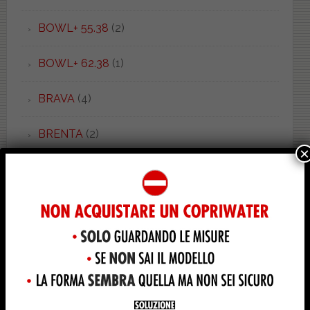
BOWL+ 55.38
(2)
BOWL+ 62.38
(1)
BRAVA
(4)
BRENTA
(2)
×
BRIO
(3)
C 52 LIGHT
(1)
C 52/54
(5)
CADORE
(3)