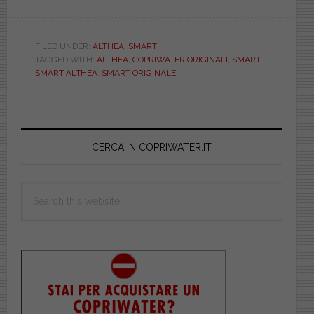
ALTHEA.
SMART.
ORIGINALE.
FILED UNDER:
ALTHEA
,
SMART
TAGGED WITH:
ALTHEA
,
COPRIWATER ORIGINALI
,
SMART
,
HEA40572
SMART ALTHEA
,
SMART ORIGINALE
Primary
Sidebar
CERCA IN COPRIWATER.IT
Search
this
website