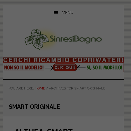
Skip
Skip
Skip
to
to
to
MENU
main
primary
footer
content
sidebar
YOU ARE HERE:
HOME
/
ARCHIVES FOR SMART ORIGINALE
SMART ORIGINALE