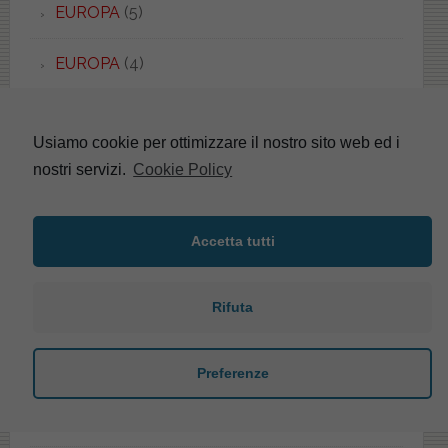
EUROPA
(5)
EUROPA
(4)
EUROPA DUO
(2)
Usiamo cookie per ottimizzare il nostro sito web ed i
EVOLUTION
(1)
nostri servizi.
Cookie Policy
EXEL
(2)
Accetta tutti
F-CONCEPT
(3)
Rifuta
FACIS/GSI
(53)
FALERI
(40)
Preferenze
FANTASIA
(3)