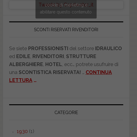
Tweets by Copriwater_it
cookie di marketing e
abilitare questo contenuto
SCONTI RISERVATI RIVENDITORI
Se siete
PROFESSIONISTI
del settore
IDRAULICO
ed
EDILE
,
RIVENDITORI
,
STRUTTURE
ALBERGHIERE
,
HOTEL
, ecc… potrete usufruire di
una
SCONTISTICA RISERVATA!
…
CONTINUA
LETTURA
…
CATEGORIE
1930
(1)